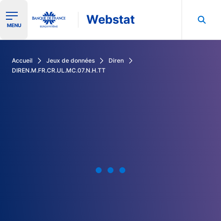
Webstat
Ouvrir le menu de navigation
MENU
Rechercher dans les données de la Banque de France
Accueil
Jeux de données
Diren
DIREN.M.FR.CR.UL.MC.07.N.H.TT