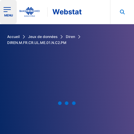
Webstat
Ouvrir le menu de navigation
MENU
Rechercher dans les données de la Banque de France
Accueil
Jeux de données
Diren
DIREN.M.FR.CR.UL.ME.01.N.C2.PM