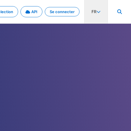
FR
lection
API
Se connecter
activité internationale et les taux. Découvrez le projet en détail.
nées et de métadonnées.
.