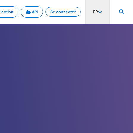
FR
lection
API
Se connecter
activité internationale et les taux. Découvrez le projet en détail.
nées et de métadonnées.
.