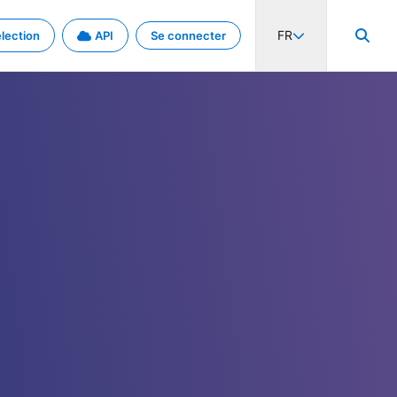
FR
lection
API
Se connecter
activité internationale et les taux. Découvrez le projet en détail.
nées et de métadonnées.
.