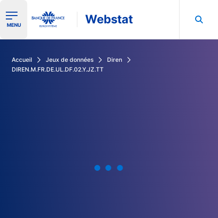
Webstat
Ouvrir le menu de navigation
MENU
Rechercher dans les données de la Banque de France
Accueil
Jeux de données
Diren
DIREN.M.FR.DE.UL.DF.02.Y.JZ.TT