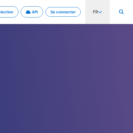
FR
lection
API
Se connecter
activité internationale et les taux. Découvrez le projet en détail.
nées et de métadonnées.
.