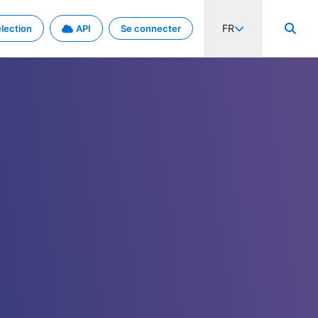
FR
lection
API
Se connecter
activité internationale et les taux. Découvrez le projet en détail.
nées et de métadonnées.
.