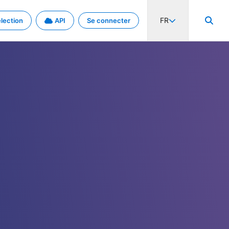
FR
lection
API
Se connecter
activité internationale et les taux. Découvrez le projet en détail.
nées et de métadonnées.
.