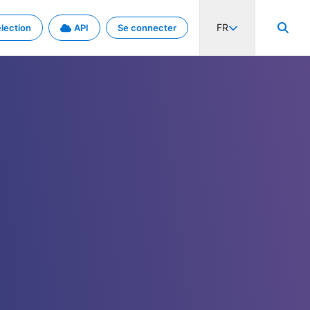
FR
lection
API
Se connecter
activité internationale et les taux. Découvrez le projet en détail.
nées et de métadonnées.
.