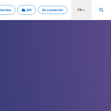
FR
lection
API
Se connecter
activité internationale et les taux. Découvrez le projet en détail.
nées et de métadonnées.
.