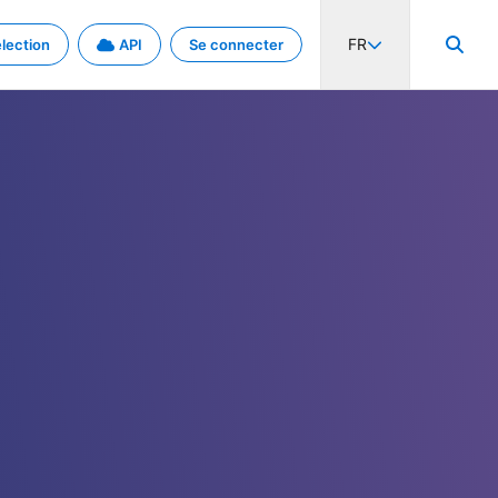
FR
lection
API
Se connecter
activité internationale et les taux. Découvrez le projet en détail.
nées et de métadonnées.
.