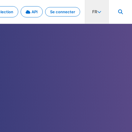
FR
lection
API
Se connecter
activité internationale et les taux. Découvrez le projet en détail.
nées et de métadonnées.
.