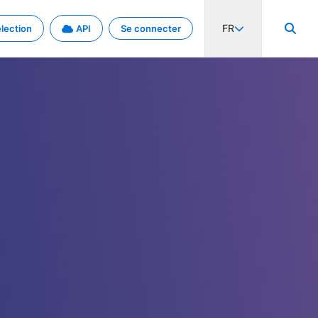
FR
lection
API
Se connecter
activité internationale et les taux. Découvrez le projet en détail.
nées et de métadonnées.
.