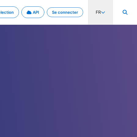
FR
lection
API
Se connecter
activité internationale et les taux. Découvrez le projet en détail.
nées et de métadonnées.
.