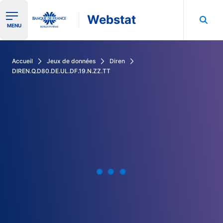
Webstat
Ouvrir le menu de navigation
MENU
Rechercher dans les données de la Banque de France
Accueil
Jeux de données
Diren
DIREN.Q.D80.DE.UL.DF.19.N.ZZ.TT