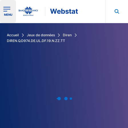
Webstat
Ouvrir le menu de navigation
MENU
Rechercher dans les données de la Banque de France
Accueil
Jeux de données
Diren
DIREN.Q.D974.DE.UL.DF.19.N.ZZ.TT