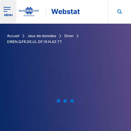
Webstat
Ouvrir le menu de navigation
MENU
Rechercher dans les données de la Banque de France
Accueil
Jeux de données
Diren
DIREN.Q.FR.DE.UL.DF.19.N.AZ.TT