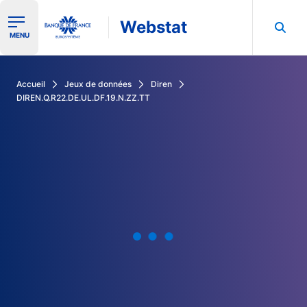
Webstat
Ouvrir le menu de navigation
MENU
Rechercher dans les données de la Banque de France
Accueil
Jeux de données
Diren
DIREN.Q.R22.DE.UL.DF.19.N.ZZ.TT