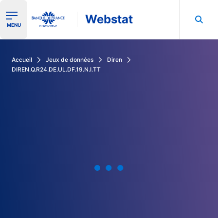
Webstat
Ouvrir le menu de navigation
MENU
Rechercher dans les données de la Banque de France
Accueil
Jeux de données
Diren
DIREN.Q.R24.DE.UL.DF.19.N.I.TT