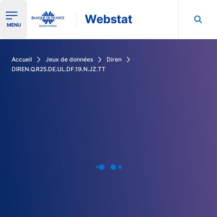
Webstat
Ouvrir le menu de navigation
MENU
Rechercher dans les données de la Banque de France
Accueil
Jeux de données
Diren
DIREN.Q.R25.DE.UL.DF.19.N.JZ.TT