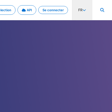
FR
lection
API
Se connecter
activité internationale et les taux. Découvrez le projet en détail.
nées et de métadonnées.
.