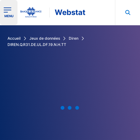
Webstat
Ouvrir le menu de navigation
MENU
Rechercher dans les données de la Banque de France
Accueil
Jeux de données
Diren
DIREN.Q.R31.DE.UL.DF.19.N.H.TT