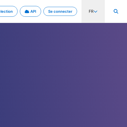
FR
lection
API
Se connecter
activité internationale et les taux. Découvrez le projet en détail.
nées et de métadonnées.
.