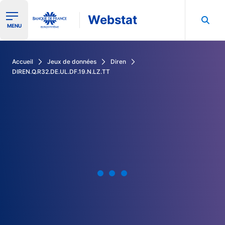
Webstat
Ouvrir le menu de navigation
MENU
Rechercher dans les données de la Banque de France
Accueil
Jeux de données
Diren
DIREN.Q.R32.DE.UL.DF.19.N.LZ.TT