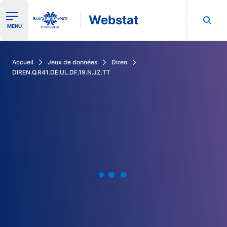
Webstat
Ouvrir le menu de navigation
MENU
Rechercher dans les données de la Banque de France
Accueil
Jeux de données
Diren
DIREN.Q.R41.DE.UL.DF.19.N.JZ.TT