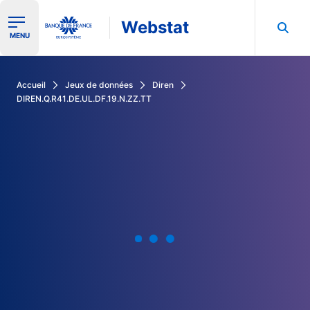
Webstat
Ouvrir le menu de navigation
MENU
Rechercher dans les données de la Banque de France
Accueil
Jeux de données
Diren
DIREN.Q.R41.DE.UL.DF.19.N.ZZ.TT