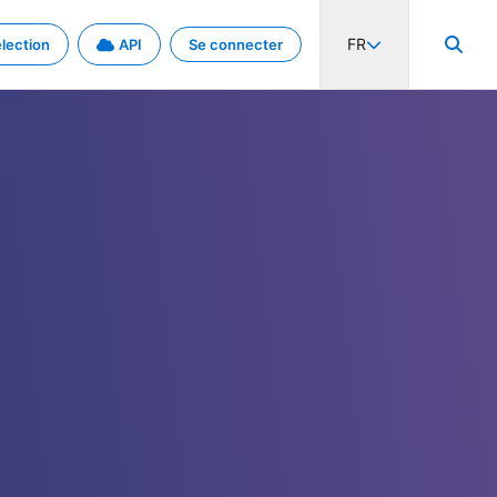
FR
lection
API
Se connecter
activité internationale et les taux. Découvrez le projet en détail.
nées et de métadonnées.
.