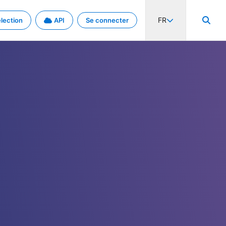
FR
lection
API
Se connecter
activité internationale et les taux. Découvrez le projet en détail.
nées et de métadonnées.
.