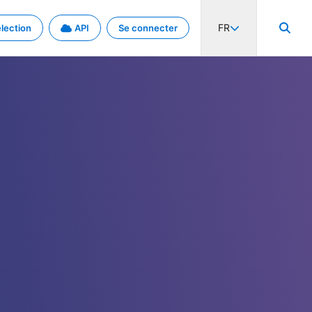
FR
lection
API
Se connecter
activité internationale et les taux. Découvrez le projet en détail.
nées et de métadonnées.
.