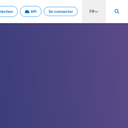
FR
lection
API
Se connecter
activité internationale et les taux. Découvrez le projet en détail.
nées et de métadonnées.
.