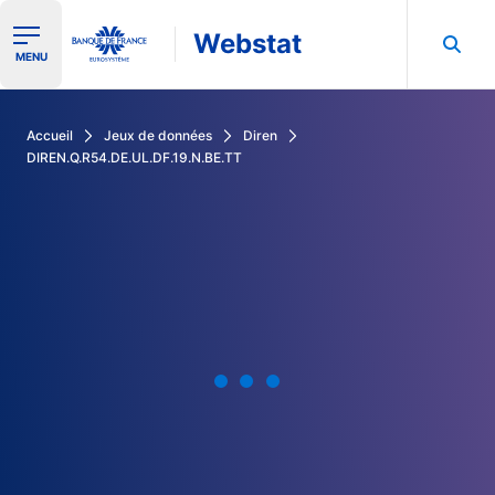
Webstat
Ouvrir le menu de navigation
MENU
Rechercher dans les données de la Banque de France
Accueil
Jeux de données
Diren
DIREN.Q.R54.DE.UL.DF.19.N.BE.TT