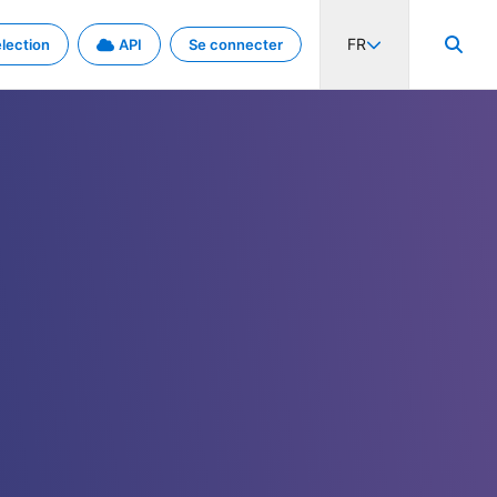
FR
lection
API
Se connecter
activité internationale et les taux. Découvrez le projet en détail.
nées et de métadonnées.
.