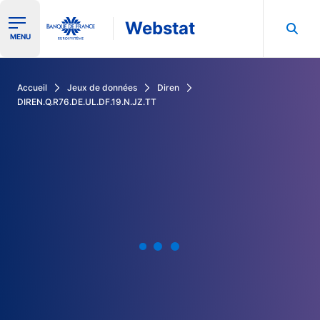
Webstat
Ouvrir le menu de navigation
MENU
Rechercher dans les données de la Banque de France
Accueil
Jeux de données
Diren
DIREN.Q.R76.DE.UL.DF.19.N.JZ.TT