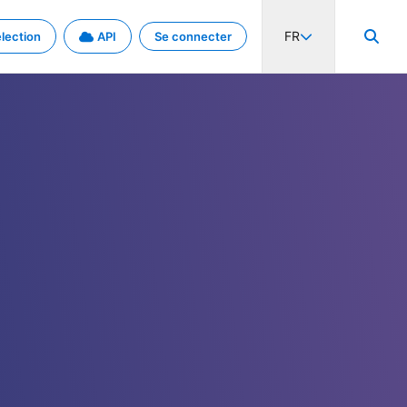
FR
lection
API
Se connecter
activité internationale et les taux. Découvrez le projet en détail.
nées et de métadonnées.
.