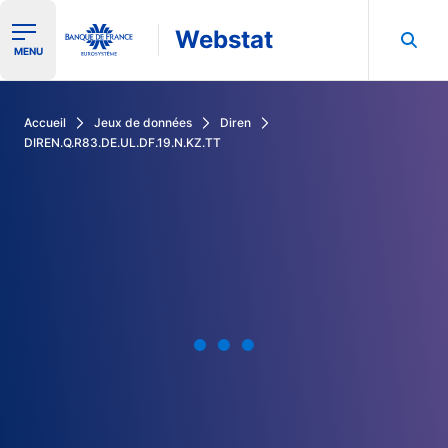
Webstat
Ouvrir le menu de navigation
MENU
Rechercher dans les données de la Banque de France
Accueil
Jeux de données
Diren
DIREN.Q.R83.DE.UL.DF.19.N.KZ.TT