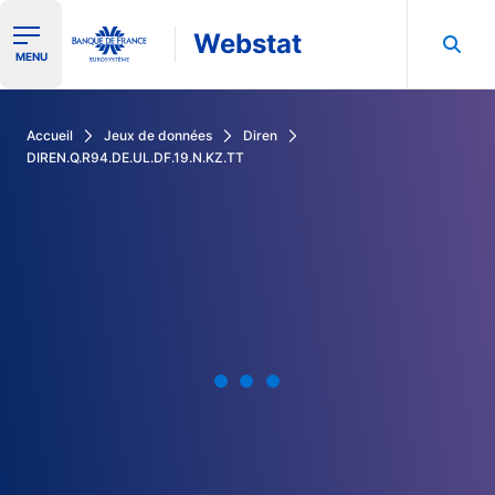
Webstat
Ouvrir le menu de navigation
MENU
Rechercher dans les données de la Banque de France
Accueil
Jeux de données
Diren
DIREN.Q.R94.DE.UL.DF.19.N.KZ.TT