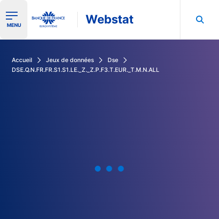
Webstat
Ouvrir le menu de navigation
MENU
Rechercher dans les données de la Banque de France
Accueil
Jeux de données
Dse
DSE.Q.N.FR.FR.S1.S1.LE._Z._Z.P.F3.T.EUR._T.M.N.ALL