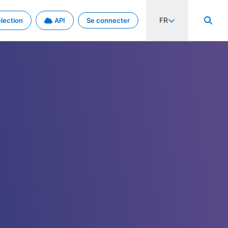
FR
lection
API
Se connecter
activité internationale et les taux. Découvrez le projet en détail.
nées et de métadonnées.
.