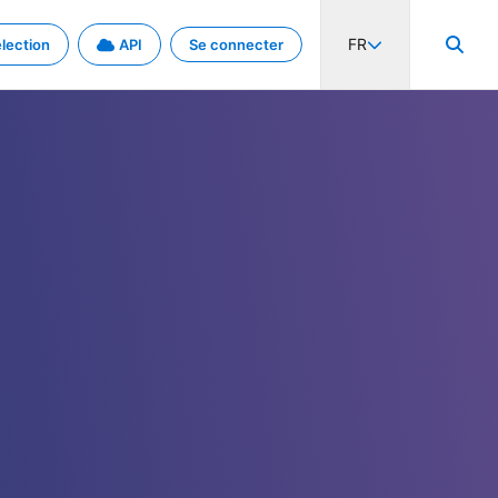
FR
lection
API
Se connecter
activité internationale et les taux. Découvrez le projet en détail.
nées et de métadonnées.
.