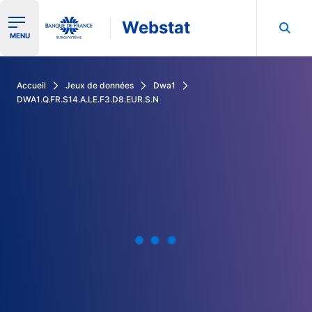
Webstat
Ouvrir le menu de navigation
MENU
Rechercher dans les données de la Banque de France
Accueil
Jeux de données
Dwa1
DWA1.Q.FR.S14.A.LE.F3.D8.EUR.S.N