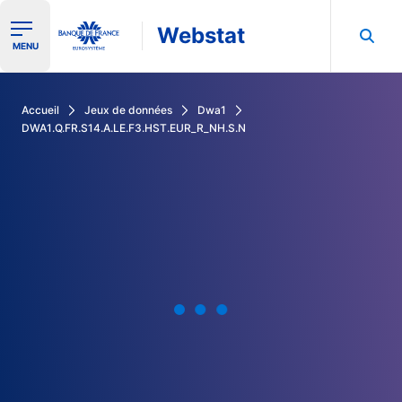
Webstat
Ouvrir le menu de navigation
MENU
Rechercher dans les données de la Banque de France
Accueil
Jeux de données
Dwa1
DWA1.Q.FR.S14.A.LE.F3.HST.EUR_R_NH.S.N