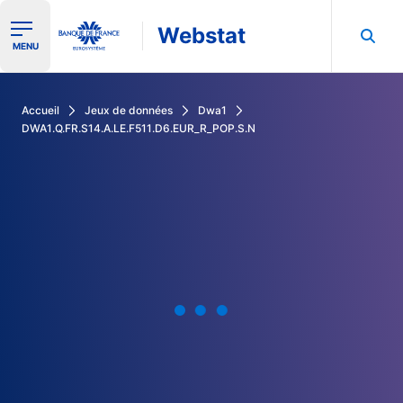
Webstat
Ouvrir le menu de navigation
MENU
Rechercher dans les données de la Banque de France
Accueil
Jeux de données
Dwa1
DWA1.Q.FR.S14.A.LE.F511.D6.EUR_R_POP.S.N