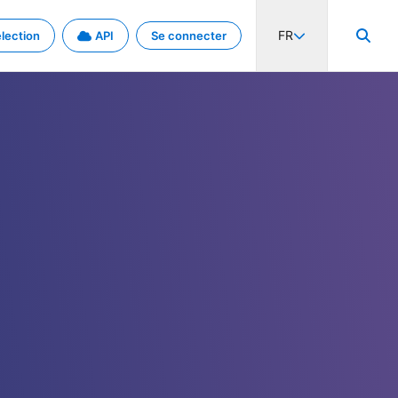
FR
lection
API
Se connecter
activité internationale et les taux. Découvrez le projet en détail.
nées et de métadonnées.
.