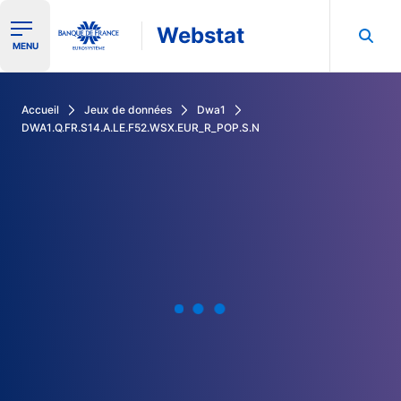
Webstat
Ouvrir le menu de navigation
MENU
Rechercher dans les données de la Banque de France
Accueil
Jeux de données
Dwa1
DWA1.Q.FR.S14.A.LE.F52.WSX.EUR_R_POP.S.N