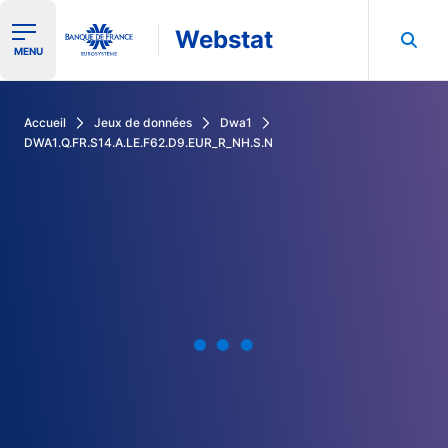
Webstat
Ouvrir le menu de navigation
MENU
Rechercher dans les données de la Banque de France
Accueil
Jeux de données
Dwa1
DWA1.Q.FR.S14.A.LE.F62.D9.EUR_R_NH.S.N