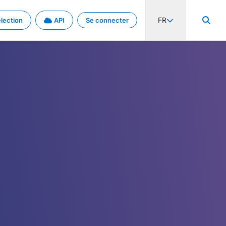
FR
lection
API
Se connecter
activité internationale et les taux. Découvrez le projet en détail.
nées et de métadonnées.
.