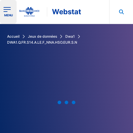
Webstat
Ouvrir le menu de navigation
MENU
Rechercher dans les données de la Banque de France
Accueil
Jeux de données
Dwa1
DWA1.Q.FR.S14.A.LE.F_NNA.HSO.EUR.S.N