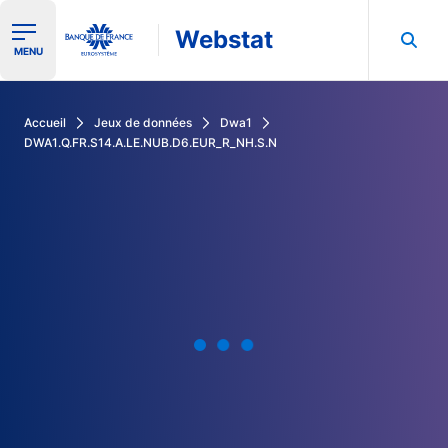
Webstat
Ouvrir le menu de navigation
MENU
Rechercher dans les données de la Banque de France
Accueil
Jeux de données
Dwa1
DWA1.Q.FR.S14.A.LE.NUB.D6.EUR_R_NH.S.N