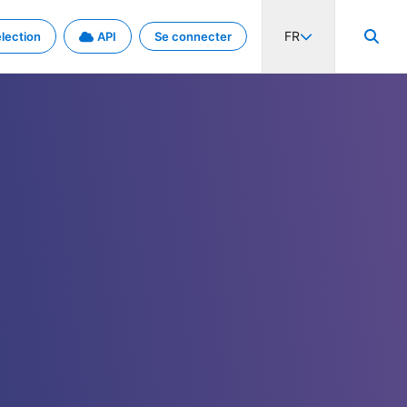
FR
lection
API
Se connecter
activité internationale et les taux. Découvrez le projet en détail.
nées et de métadonnées.
.